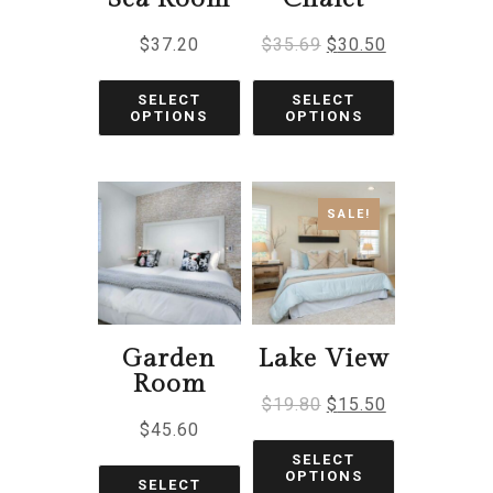
$
37.20
$
35.69
$
30.50
SELECT
SELECT
OPTIONS
OPTIONS
SALE!
Garden
Lake View
Room
$
19.80
$
15.50
$
45.60
SELECT
OPTIONS
SELECT